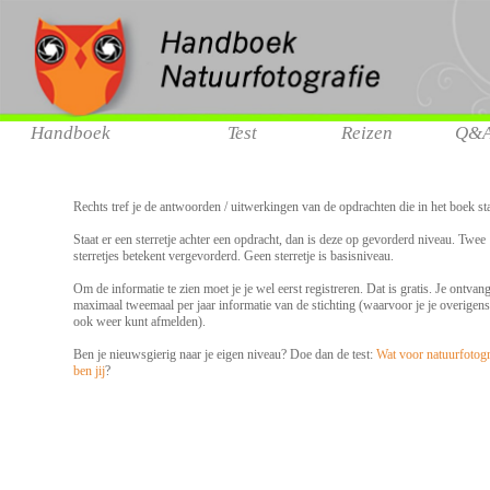
Handboek
Test
Reizen
Q&
Rechts tref je de antwoorden / uitwerkingen van de opdrachten die in het boek st
Staat er een sterretje achter een opdracht, dan is deze op gevorderd niveau. Twee
sterretjes betekent vergevorderd. Geen sterretje is basisniveau.
Om de informatie te zien moet je je wel eerst registreren. Dat is gratis. Je ontvang
maximaal tweemaal per jaar informatie van de stichting (waarvoor je je overigens
ook weer kunt afmelden).
Ben je nieuwsgierig naar je eigen niveau? Doe dan de test:
Wat voor natuurfotog
ben jij
?